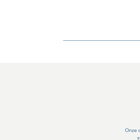
Home
Over
Onze c
s