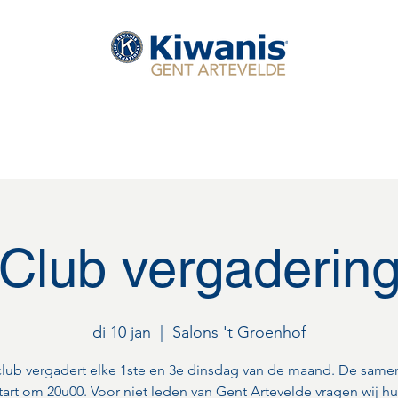
Serving The Children of the World
Leden van de club
Het Bestuur 2025 - 2026
Eerstkomende activi
Club vergaderin
di 10 jan
  |  
Salons 't Groenhof
lub vergadert elke 1ste en 3e dinsdag van de maand. De sam
tart om 20u00. Voor niet leden van Gent Artevelde vragen wij h