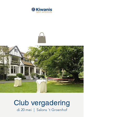
Serving The Children of the
World
Club vergadering
di 20 mei
  |  
Salons 't Groenhof