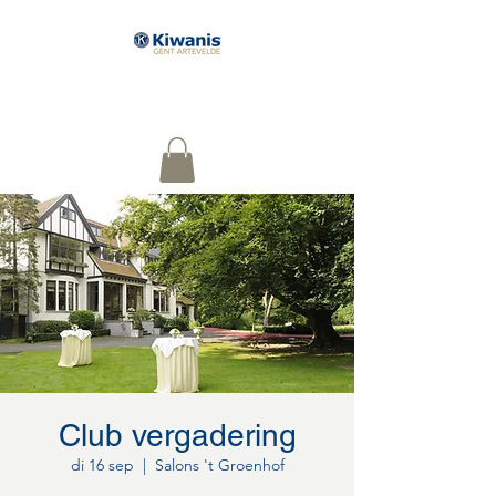
Serving The Children of the
World
Club vergadering
di 16 sep
  |  
Salons 't Groenhof