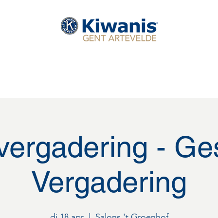
Serving The Children of the World
Leden van de club
Het Bestuur 2025 - 2026
Eerstkomende activi
vergadering - Ge
Vergadering
di 18 apr
  |  
Salons 't Groenhof