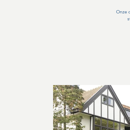
Onze c
s