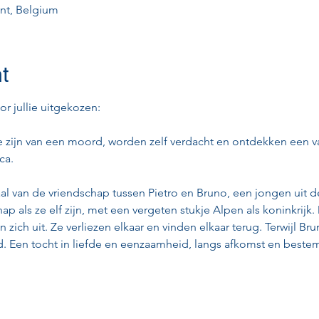
ent, Belgium
t
r jullie uitgekozen:
e zijn van een moord, worden zelf verdacht en ontdekken een v
a. 
al van de vriendschap tussen Pietro en Bruno, een jongen uit de
ap als ze elf zijn, met een vergeten stukje Alpen als koninkrij
ich uit. Ze verliezen elkaar en vinden elkaar terug. Terwijl Brun
d. Een tocht in liefde en eenzaamheid, langs afkomst en beste