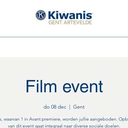
Serving The Children of the World
Leden van de club
Het Bestuur 2025 - 2026
Eerstkomende activi
Film event
do 08 dec
  |  
Gent
s, waarvan 1 in Avant premiere, worden jullie aangeboden. Op
van dit event gaat integraal naar diverse sociale doelen.