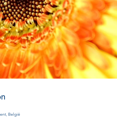
on
ent, België