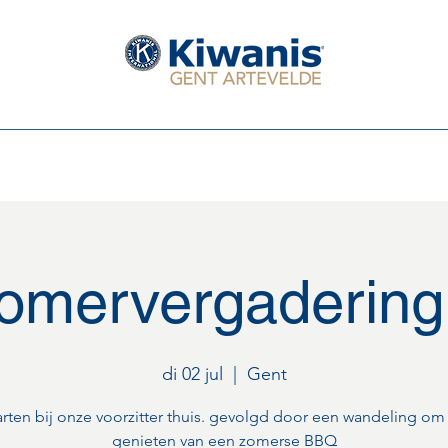
Serving The Children of the World
Leden van de club
Het Bestuur 2025 - 2026
Eerstkomende activi
omervergadering
di 02 jul
  |  
Gent
rten bij onze voorzitter thuis. gevolgd door een wandeling om
genieten van een zomerse BBQ