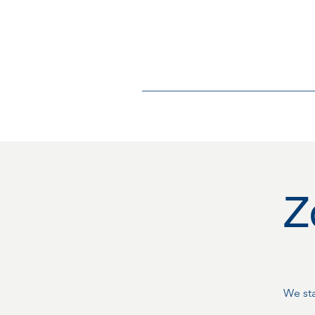
Home
Over
Z
We sta