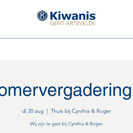
Serving The Children of the World
Leden van de club
Het Bestuur 2025 - 2026
Eerstkomende activi
omervergadering
di 20 aug
  |  
Thuis bij Cynthia & Roger
Wij zijn te gast bij Cynthia & Roger.