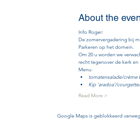
About the even
Info Roger: 
De zomervergadering bij mij
Parkeren op het domein.
Om 20 u worden we verwach
recht tegenover de kerk en 
Menu:   
tomatensalade/crème 
Kip ‘aradoa’/courgett
Read More >
Google Maps is geblokkeerd vanwege j