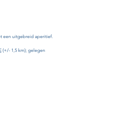
t een uitgebreid aperitief. 
E
 (+/- 1,5 km); gelegen 