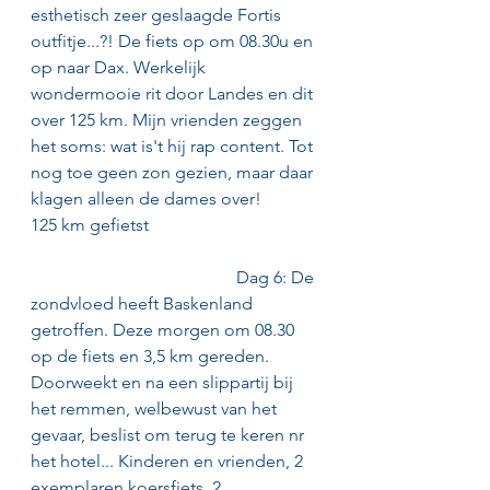
esthetisch zeer geslaagde Fortis 
outfitje...?! De fiets op om 08.30u en 
op naar Dax. Werkelijk 
wondermooie rit door Landes en dit 
over 125 km. Mijn vrienden zeggen 
het soms: wat is't hij rap content. Tot 
nog toe geen zon gezien, maar daar 
klagen alleen de dames over!
125 km gefietst                                       
                                               Dag 6: De 
zondvloed heeft Baskenland 
getroffen. Deze morgen om 08.30 
op de fiets en 3,5 km gereden. 
Doorweekt en na een slippartij bij 
het remmen, welbewust van het 
gevaar, beslist om terug te keren nr 
het hotel... Kinderen en vrienden, 2 
exemplaren koersfiets, 2 