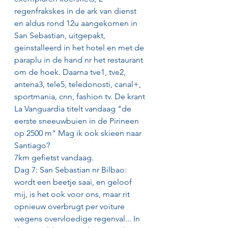
regenfrakskes in de ark van dienst 
en aldus rond 12u aangekomen in 
San Sebastian, uitgepakt, 
geinstalleerd in het hotel en met de 
paraplu in de hand nr het restaurant 
om de hoek. Daarna tve1, tve2, 
antena3, tele5, teledonosti, canal+, 
sportmania, cnn, fashion tv. De krant 
La Vanguardia titelt vandaag "de 
eerste sneeuwbuien in de Pirineen 
op 2500 m" Mag ik ook skieen naar 
Santiago?
7km gefietst vandaag.
Dag 7: San Sebastian nr Bilbao: 
wordt een beetje saai, en geloof 
mij, is het ook voor ons, maar rit 
opnieuw overbrugt per voiture 
wegens overvloedige regenval... In 