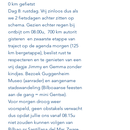
0 km gefietst
Dag 8: rustdag. Vrij zinloos dus als 
we 2 fietsdagen achter zitten op 
schema. Gezien echter regen bij 
ontbijt om 08.00u,  700 km autorit 
gisteren  en zwaarste etappe van 
traject op de agenda morgen (125 
km bergetappe), beslist rust te 
respecteren en te genieten van een 
vrij dagje Jimmy en Gemma zonder 
kindjes. Bezoek Guggenheim 
Museo (aanrader) en aangename 
stadswandeling (Bilboaanse feesten 
aan de gang = mini Gentse).
Voor morgen droog weer 
voorspeld, geen obstakels verwacht 
dus opdat jullie ons vanaf 08.15u 
niet zouden kunnen volgen van 
Bilbao nr Santillana del Mar. Zware 