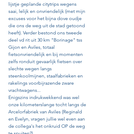
lijstje geplande citytrips wegens 
saai, lelijk en onvriendelijk (met mijn 
excuses voor het bijna dove oudje 
die ons de weg uit de stad getoond 
heeft). Verder bestond ons tweede 
deel vd rit uit 30 km "Borinage" tss 
Gijon en Aviles, totaal 
fietsonvriendelijk en bij momenten 
zelfs ronduit gevaarlijk fietsen over 
slechte wegen langs 
steenkoolmijnen, staalfabrieken en 
rakelings voorbijrazende zware 
vrachtwagens...
Enigszins indrukwekkend was wel 
onze kilometerslange tocht langs de 
Arcelorfabriek van Aviles (Reginald 
en Evelyn, vragen jullie wel even aan 
de collega's het onkruid OP de weg 
te spuiten?).