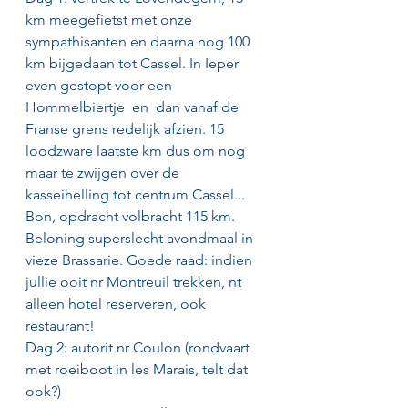
km meegefietst met onze 
sympathisanten en daarna nog 100 
km bijgedaan tot Cassel. In Ieper 
even gestopt voor een 
Hommelbiertje  en  dan vanaf de 
Franse grens redelijk afzien. 15 
loodzware laatste km dus om nog 
maar te zwijgen over de 
kasseihelling tot centrum Cassel...
Bon, opdracht volbracht 115 km. 
Beloning superslecht avondmaal in 
vieze Brassarie. Goede raad: indien 
jullie ooit nr Montreuil trekken, nt 
alleen hotel reserveren, ook 
restaurant!
Dag 2: autorit nr Coulon (rondvaart 
met roeiboot in les Marais, telt dat 
ook?)