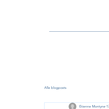
Home
Over
Alle blogposts
Etienne Montyne
1