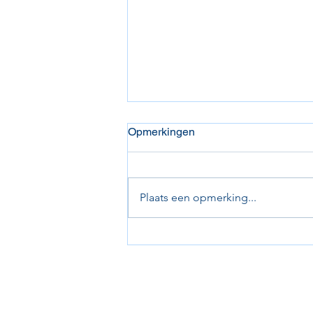
Opmerkingen
Plaats een opmerking...
Juni 2026: 13e golf tornooi
Contact opnemen