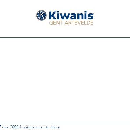
Serving The Children of the World
Leden van de club
Het Bestuur 2025 - 2026
Eerstkomende activi
7 dec 2005
1 minuten om te lezen